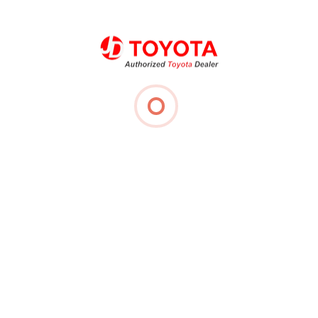
← Back to News & Promotion
Jl. Dr. Cipto Mangunkusumo Kavling C2
Jababeka Cikarang,
Bekasi - Jawa Barat
Penjualan
021 89326000
Booking Service
021 89326999
021 89326888
sales@jdtoyota.co.id
Senin - Jumat
08.00 - 17.00
Sabtu & Minggu