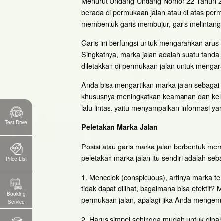
Menurut Undang-Undang Nomor 22 Tahun 200
berada di permukaan jalan atau di atas perm
membentuk garis membujur, garis melintang,
Garis ini berfungsi untuk mengarahkan arus l
Singkatnya, marka jalan adalah suatu tand
diletakkan di permukaan jalan untuk mengar
Anda bisa mengartikan marka jalan sebagai 
khususnya meningkatkan keamanan dan kel
lalu lintas, yaitu menyampaikan informasi yan
Test Drive
Peletakan
Marka Jalan
Posisi atau garis marka jalan berbentuk me
peletakan marka jalan itu sendiri adalah seba
Price List
1. Mencolok (conspicuous), artinya marka te
tidak dapat dilihat, bagaimana bisa efektif
Booking
permukaan jalan, apalagi jika Anda mengemu
Service
2. Harus simpel sehingga mudah untuk dipa