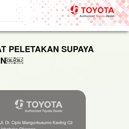
AT PELETAKAN SUPAYA
LAN￼￼
Jl. Dr. Cipto Mangunkusumo Kavling C2
Jababeka Cikarang,