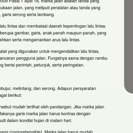
9 Pasal 1 Ayat 18, marka jalan adalah tanda yang
ukaan jalan, yang meliputi peralatan atau tanda yang
 garis serong serta lambang.
alu lintas dan membatasi daerah kepentingan lalu lintas.
a berupa gambar, garis, anak panah maupun panah, yang
ahkan serta mengamankan arus lalu lintas.
alat yang digunakan untuk mengendalikan lalu lintas,
ancaran pengguna jalan. Fungsinya sama dengan rambu
g berisi perintah, petunjuk, serta peringatan.
mbujur, melintang, dan serong. Adapun persyaratan
gai berikut:
rsebut mudah terlihat oleh pandangan. Jika marka jalan
? Makanya garis marka jalan harus kontras dengan
di dalam kondisi hujan di malam hari.
hami (comprehensible). Marka jalan harus mudah