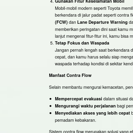
Gunakan Fitur Keselamatan Mobil
Mobil-mobil modern seperti Toyota memil
berkendara di jalur padat seperti contra fl
dan
da
(FCW)
Lane Departure Warning
memberikan peringatan dini saat kamu men
lanjut mengenai fitur-fitur ini, kamu bisa
Tetap Fokus dan Waspada
Jangan pernah lengah saat berkendara di j
cepat, dan kamu harus selalu siap menga
waspada terhadap kondisi di sekitar ken
Manfaat Contra Flow
Selain membantu mengurai kemacetan, pener
dalam situasi da
Mempercepat evakuasi
bagi peng
Mengurangi waktu perjalanan
b
Menyediakan akses yang lebih cepat
pemadam kebakaran.
Sistem contra flow merupakan solusi yang e