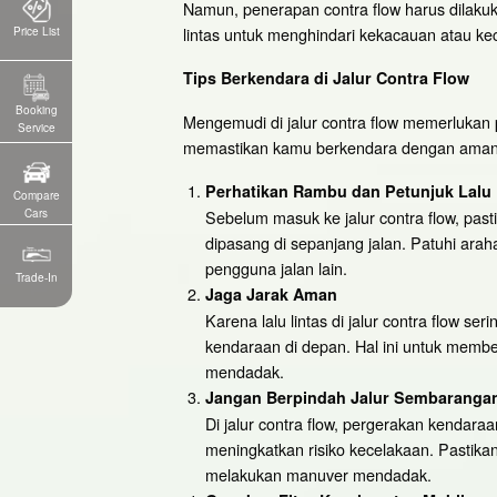
Namun, penerapan contra flow harus dilakuk
lintas untuk menghindari kekacauan atau ke
Price List
Tips Berkendara di Jalur Contra Flow
Booking
Mengemudi di jalur contra flow memerlukan p
Service
memastikan kamu berkendara dengan aman
Perhatikan Rambu dan Petunjuk Lalu 
Compare
Cars
Sebelum masuk ke jalur contra flow, pas
dipasang di sepanjang jalan. Patuhi ar
pengguna jalan lain.
Trade-In
Jaga Jarak Aman
Karena lalu lintas di jalur contra flow s
kendaraan di depan. Hal ini untuk membe
mendadak.
Jangan Berpindah Jalur Sembaranga
Di jalur contra flow, pergerakan kendara
meningkatkan risiko kecelakaan. Pastikan
melakukan manuver mendadak.