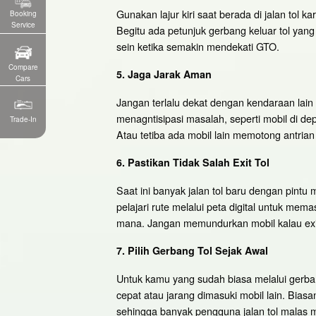
Gunakan lajur kiri saat berada di jalan tol 
Booking
Service
Begitu ada petunjuk gerbang keluar tol yang 
sein ketika semakin mendekati GTO.
Compare
5. Jaga Jarak Aman
Cars
Jangan terlalu dekat dengan kendaraan lain
menagntisipasi masalah, seperti mobil di de
Trade-In
Atau tetiba ada mobil lain memotong antria
6. Pastikan Tidak Salah Exit Tol
Saat ini banyak jalan tol baru dengan pint
pelajari rute melalui peta digital untuk mem
mana. Jangan memundurkan mobil kalau exit
7. Pilih Gerbang Tol Sejak Awal
Untuk kamu yang sudah biasa melalui gerb
cepat atau jarang dimasuki mobil lain. Bias
sehingga banyak pengguna jalan tol malas 